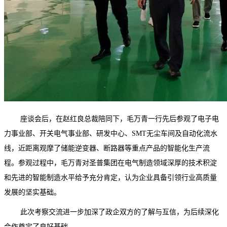
座谈会后，在赵红良总裁陪同下，毛万青一行先后参观了电子电
力事业部、开关电气事业部、研发中心、SMT无尘车间及自动化流水
线，近距离观摩了储能逆变器、断路器等重点产品的智能化生产流
程。参观过程中，毛万青对圣普集团在电气制造领域深厚的技术积淀
和先进的智能制造水平给予充分肯定，认为企业具备引领行业高质量
发展的坚实基础。
此次考察交流进一步加深了政企双方的了解与互信，为后续深化
合作奠定了良好基础。