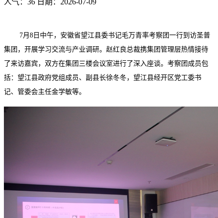
人气：36 日期：2026-07-09
7月8日中午，安徽省望江县委书记毛万青率考察团一行到访圣普
集团，开展学习交流与产业调研。赵红良总裁携集团管理层热情接待
了来访嘉宾，双方在集团三楼会议室进行了深入座谈。考察团成员包
括：望江县政府党组成员、副县长徐冬冬，望江县经开区党工委书
记、管委会主任金学敏等。