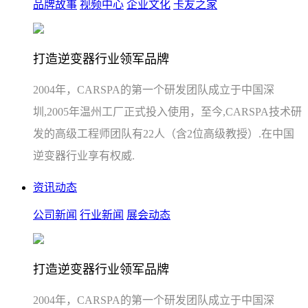
品牌故事
视频中心
企业文化
卡友之家
打造逆变器行业领军品牌
2004年，CARSPA的第一个研发团队成立于中国深
圳,2005年温州工厂正式投入使用，至今,CARSPA技术研
发的高级工程师团队有22人（含2位高级教授）.在中国
逆变器行业享有权威.
资讯动态
公司新闻
行业新闻
展会动态
打造逆变器行业领军品牌
2004年，CARSPA的第一个研发团队成立于中国深