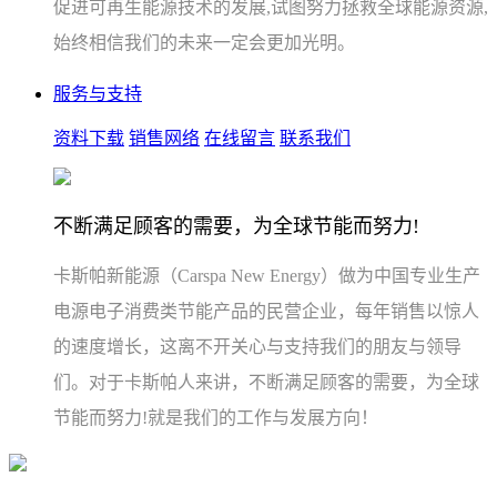
促进可再生能源技术的发展,试图努力拯救全球能源资源,
始终相信我们的未来一定会更加光明。
服务与支持
资料下载
销售网络
在线留言
联系我们
不断满足顾客的需要，为全球节能而努力!
卡斯帕新能源（Carspa New Energy）做为中国专业生产
电源电子消费类节能产品的民营企业，每年销售以惊人
的速度增长，这离不开关心与支持我们的朋友与领导
们。对于卡斯帕人来讲，不断满足顾客的需要，为全球
节能而努力!就是我们的工作与发展方向！