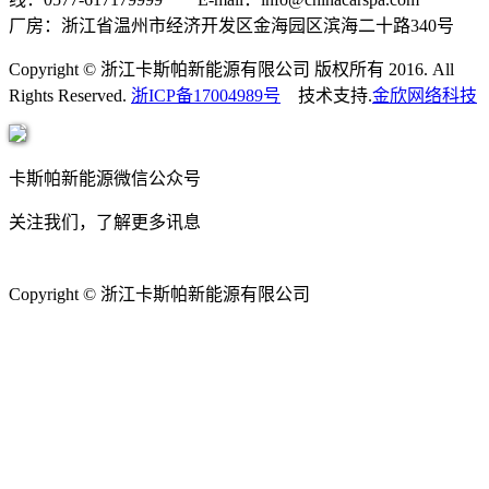
厂房：浙江省温州市经济开发区金海园区滨海二十路340号
Copyright © 浙江卡斯帕新能源有限公司 版权所有 2016. All
Rights Reserved.
浙ICP备17004989号
技术支持.
金欣网络科技
卡斯帕新能源微信公众号
关注我们，了解更多讯息
Copyright © 浙江卡斯帕新能源有限公司