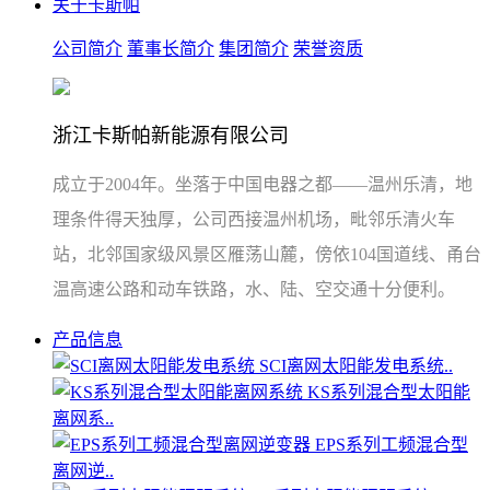
关于卡斯帕
公司简介
董事长简介
集团简介
荣誉资质
浙江卡斯帕新能源有限公司
成立于2004年。坐落于中国电器之都——温州乐清，地
理条件得天独厚，公司西接温州机场，毗邻乐清火车
站，北邻国家级风景区雁荡山麓，傍依104国道线、甬台
温高速公路和动车铁路，水、陆、空交通十分便利。
产品信息
SCI离网太阳能发电系统..
KS系列混合型太阳能
离网系..
EPS系列工频混合型
离网逆..