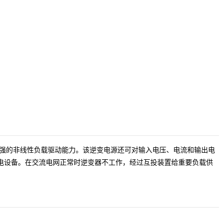
很强的非线性负载驱动能力。该逆变电源还可对输入电压、电流和输出电
电设备。
在
交流电
网正常时逆变器不工作，经过互投装置给重要负载供
。