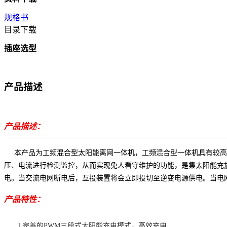
规格书
目录下载
插座选型
产品描述
产品描述：
本产品为工频混合型太阳能离网一体机，工频混合型一体机
具有较高
压、电流进行检测监控，从而实现免人看守维护的功能
，
是集太阳能充
电。当交流电网断电后，互投装置将会立即投切至
逆变电源
供电。当电
产品特性：
l
完善的
PWM三段式太阳能
充电模式，高效充电