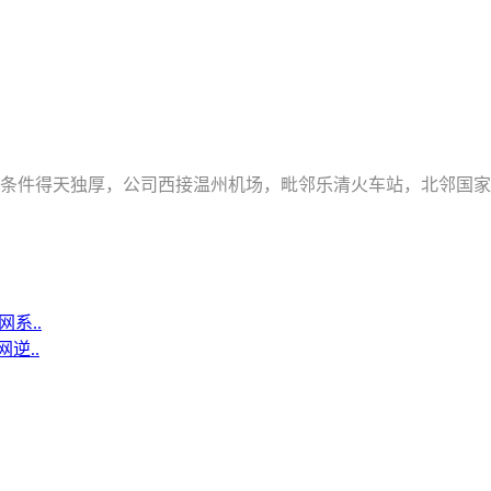
理条件得天独厚，公司西接温州机场，毗邻乐清火车站，北邻国家
系..
逆..