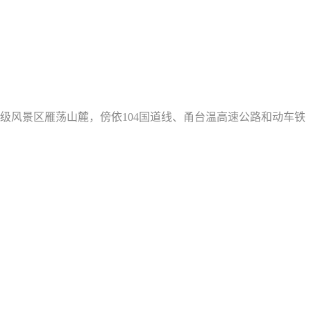
级风景区雁荡山麓，傍依104国道线、甬台温高速公路和动车铁