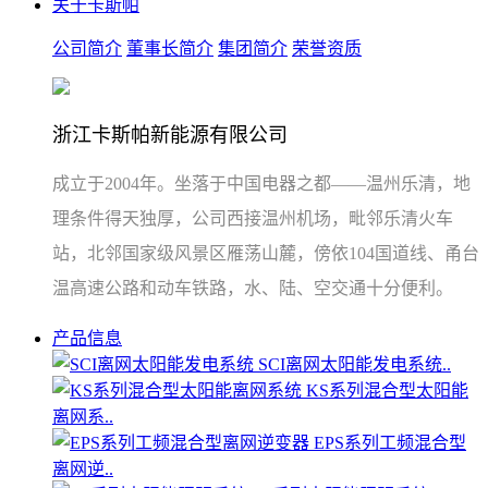
关于卡斯帕
公司简介
董事长简介
集团简介
荣誉资质
浙江卡斯帕新能源有限公司
成立于2004年。坐落于中国电器之都——温州乐清，地
理条件得天独厚，公司西接温州机场，毗邻乐清火车
站，北邻国家级风景区雁荡山麓，傍依104国道线、甬台
温高速公路和动车铁路，水、陆、空交通十分便利。
产品信息
SCI离网太阳能发电系统..
KS系列混合型太阳能
离网系..
EPS系列工频混合型
离网逆..