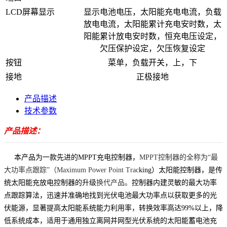
LCD屏幕显示
显示电池电压，太阳能充电电流，负载
放电电流，太阳能累计充电安时数，太
阳能累计放电安时数，恒充电压设定，
欠压保护设定，欠压恢复设定
按钮
菜单，负载开关，上，下
接地
正极接地
产品描述
技术参数
产品描述：
本产品为一款先进的
MPPT充电控制器，
MPPT控制器的全称
为
“最
大功率点跟踪”（Maximum Power Point Trac
king
）
太阳能控制器
，是传
统
太阳能充放电控制器
的
升级
换代产品。
控制器内建灵敏的最大功率
点跟踪算法，迅速并准确地找到光伏电池最大功率点以获取更多的光
伏能源，显著提高太阳能系统能力利用率，转换效率高达
99%以上，降
低系统成本，适用于通用独立离网并网型光伏系统的太阳能蓄电池充