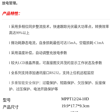
放电管理。
产品特性：
l
采用多相位同步整流技术，快速跟踪光伏最大功率点，转换效率
高达
99%以上
l
微功耗静态电流，自身损耗最低可达
15mA，
空载损耗＜
1mA
l
采用温度补偿，自动调整充放电参数
l
较大
LCD液晶界面，可直接图文并茂的显示工作状态及参数
l
全系列支持添加通讯接口
RS232，支持上位机远程监控
l
多重智能安全保护
：
过载
保护、
短路
保护、
欠压
保护、
反接
保
护、
过压
保护
、电池开路保护等
MPPT12/24-10D
型号
19.9*17.7*9.3cm
产品尺寸