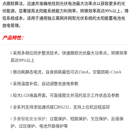
点跟踪算法，迅速并准确地找到光伏电池最大功率点以获取更多的光
伏能源，显著提高太阳能系统能力利用率，转换效率高达
99%以上，降
低系统成本，适用于通用独立离网并网型光伏系统的太阳能蓄电池充
放电管理。
产品特性：
l
采用多相位同步整流技术，快速跟踪光伏最大功率点，转换效率
高达
99%以上
l
微功耗静态电流，自身损耗最低可达
15mA，
空载损耗＜
1mA
l
采用温度补偿，自动调整充放电参数
l
较大
LCD液晶界面，可直接图文并茂的显示工作状态及参数
l
全系列支持添加通讯接口
RS232，支持上位机远程监控
l
多重智能安全保护
：
过载
保护、
短路
保护、
欠压
保护、
反接
保
护、
过压
保护
、电池开路保护等