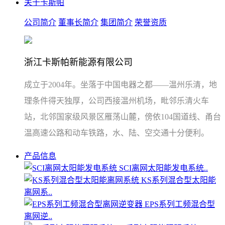
关于卡斯帕
公司简介
董事长简介
集团简介
荣誉资质
浙江卡斯帕新能源有限公司
成立于2004年。坐落于中国电器之都——温州乐清，地
理条件得天独厚，公司西接温州机场，毗邻乐清火车
站，北邻国家级风景区雁荡山麓，傍依104国道线、甬台
温高速公路和动车铁路，水、陆、空交通十分便利。
产品信息
SCI离网太阳能发电系统..
KS系列混合型太阳能
离网系..
EPS系列工频混合型
离网逆..