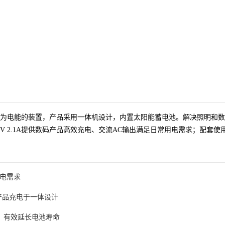
为电能的装置，产品采用一体机设计
，内置太阳能蓄电池。
解决照明和数
5V
2.1A
提供
数码产品
高效
充电、交流AC输出满足日常用电需求；配套使
用电需求
数码产品充电于一体设计
，有效延长电池寿命