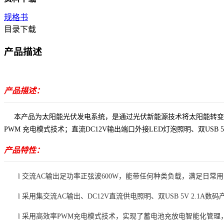
规格书
目录下载
产品描述
产品描述：
本产品为
太阳能光伏
发电系
统
，
是通
过光伏
新能源技术将太阳能转变
PWM 充电模式技术；
直流
DC12V
输出端口外接
LED灯泡照明、
双
USB 
产品特性：
l 交流
AC输出足功率正弦波600W，能带任何种类负载，满足日常
l
采用集
交流AC输出、
DC12V直流供电照明、双USB 5V 2.1A
l
采用高效率
PWM充电模式技术，实现了蓄电池充放电智能化管理