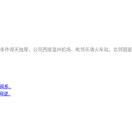
理条件得天独厚，公司西接温州机场，毗邻乐清火车站，北邻国家
系..
逆..