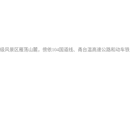
级风景区雁荡山麓，傍依104国道线、甬台温高速公路和动车铁