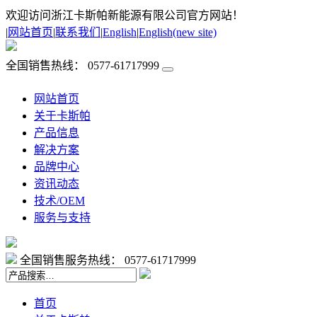
欢迎访问浙江卡斯帕新能源有限公司官方网站！
|
网站首页
|
联系我们
|
English
|
English(new site)
全国销售热线：
0577-61717999
网站首页
关于卡斯帕
产品信息
解决方案
品牌中心
资讯动态
技术/OEM
服务与支持
全国销售服务热线：
0577-61717999
首页