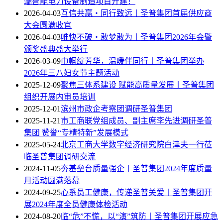
端智能电力设备制造项目开建！
2026-04-03
互信共赢・同行致远丨圣普集团首届供应商
大会圆满收官
2026-04-03
唯快不破・敢梦敢为丨圣普集团2026年会暨
颁奖盛典盛大举行
2026-03-09
巾帼绽芳华，温暖伴同行丨圣普集团举办
2026年三八妇女节主题活动
2025-12-09
聚焦三体系建设 赋能高质量发展丨圣普集团
组织开展内审员培训
2025-12-01
滨州市政企考察团调研圣普集团
2025-11-21
市工商联党组成员、副主席李先进调研圣普
集团 赞誉“专精特新”发展模式
2025-05-24
北京工商大学数字经济研究院白津夫一行莅
临圣普集团调研交流
2024-11-05
夯基垒台质量强企丨圣普集团2024年度质量
月活动圆满落幕
2024-09-25
心系员工健康，传递圣普关爱丨圣普集团开
展2024年度全员健康体检活动
2024-08-20
临“危”不慌，以“演”筑防丨圣普集团开展应急