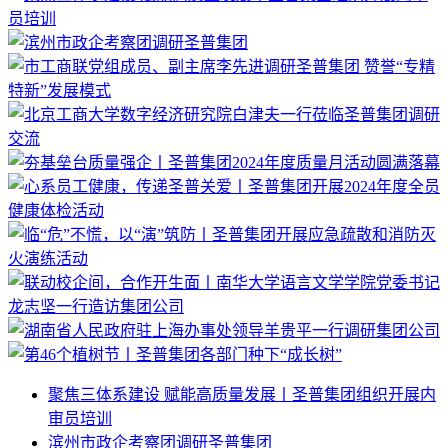
聚焦三体系建设 赋能高质量发展丨圣普集团组织开展内
审员培训
滨州市政企考察团调研圣普集团