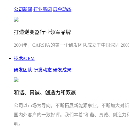
公司新闻
行业新闻
展会动态
打造逆变器行业领军品牌
2004年，CARSPA的第一个研发团队成立于中国深圳,
技术/OEM
研发团队
研发动态
研发成果
和谐、真诚、创造力和双赢
公司以市场为导向，不断拓展新能源事业，不断加大对新
国内外客户的一致好评。我们本着“和谐、真诚、创造力
明。